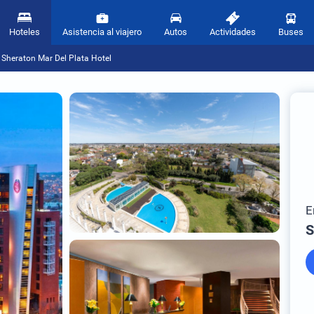
Hoteles
Asistencia al viajero
Autos
Actividades
Buses
Sheraton Mar Del Plata Hotel
E
S