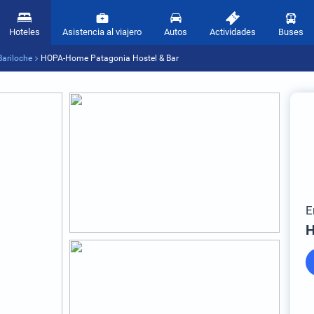
Hoteles
Asistencia al viajero
Autos
Actividades
Buses
Bariloche
HOPA-Home Patagonia Hostel & Bar
E
H