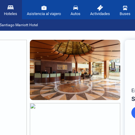
Hoteles
Asistencia al viajero
Autos
Actividades
Buses
Santiago Marriott Hotel
E
S