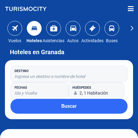
Vuelos
Hoteles
Asistencias
Autos
Actividades
Buses
Hoteles en Granada
DESTINO
Ingresa un destino o nombre de hotel
FECHAS
HUÉSPEDES
Ida y Vuelta
2, 1 Habitación
Buscar