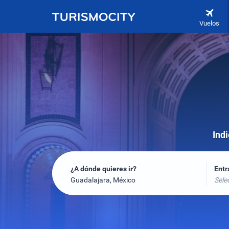
Vuelos
Indi
¿A dónde quieres ir?
Ent
Guadalajara, México
Sele