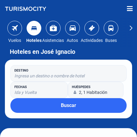
Vuelos
Hoteles
Asistencias
Autos
Actividades
Buses
Hoteles en José Ignacio
DESTINO
Ingresa un destino o nombre de hotel
FECHAS
HUÉSPEDES
Ida y Vuelta
2, 1 Habitación
Buscar