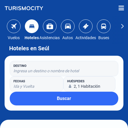
Vuelos
Hoteles
Asistencias
Autos
Actividades
Buses
Hoteles en Seúl
DESTINO
Ingresa un destino o nombre de hotel
FECHAS
HUÉSPEDES
Ida y Vuelta
2, 1 Habitación
Buscar