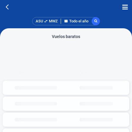
ASU
MWZ
Todo el año
Vuelos baratos