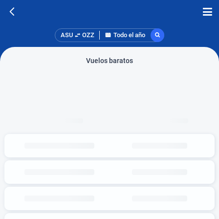
ASU
OZZ
Todo el año
Vuelos baratos