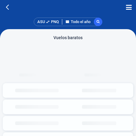
ASU
PNQ
Todo el año
Vuelos baratos