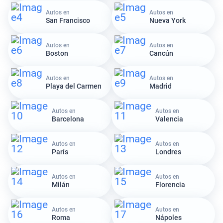
Autos en
Autos en
San Francisco
Nueva York
Autos en
Autos en
Boston
Cancún
Autos en
Autos en
Playa del Carmen
Madrid
Autos en
Autos en
Barcelona
Valencia
Autos en
Autos en
París
Londres
Autos en
Autos en
Milán
Florencia
Autos en
Autos en
Roma
Nápoles