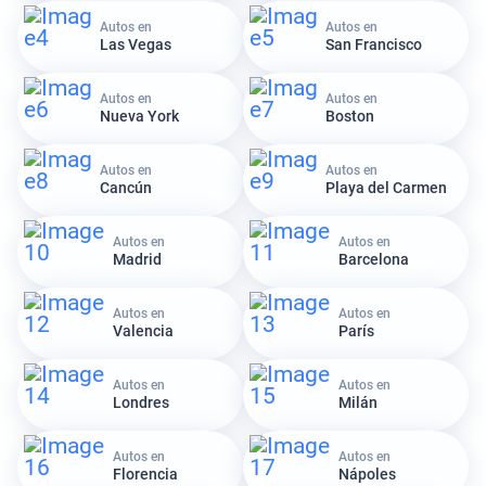
Autos en
Autos en
Las Vegas
San Francisco
Autos en
Autos en
Nueva York
Boston
Autos en
Autos en
Cancún
Playa del Carmen
Autos en
Autos en
Madrid
Barcelona
Autos en
Autos en
Valencia
París
Autos en
Autos en
Londres
Milán
Autos en
Autos en
Florencia
Nápoles